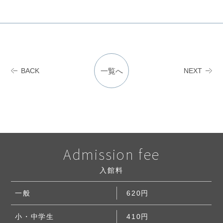
一覧へ
BACK
NEXT
Admission fee
⼊館料
一般
620円
⼩・中学⽣
410円