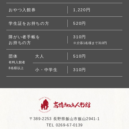
おやつ⼊館券
1,220円
学⽣証をお持ちの⽅
520円
障がい者⼿帳を
310円
お持ちの⽅
※介添1名様まで310円
団体
大人
510円
有料入館者
8名様以上
⼩・中学⽣
310円
〒389-2253 ⻑野県飯⼭市飯⼭2941-1
TEL
0269-67-0139